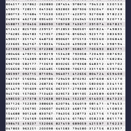
8
0
4
5
1
7
8
3
5
7
8
6
2
8
2
6
3
8
8
0
8
2
8
7
4
5
4
9
9
7
8
6
1
6
7
7
9
4
5
2
8
1
5
3
0
1
5
0
5
4
1
9
0
7
5
3
7
2
8
5
1
1
2
0
4
1
3
6
3
9
6
9
2
8
0
3
3
8
0
7
9
3
6
9
5
9
2
0
4
7
2
0
6
3
7
6
8
5
2
8
0
7
1
3
4
7
5
1
6
8
4
3
1
7
5
5
3
0
3
5
0
3
2
1
7
8
4
2
3
9
7
5
3
9
2
7
0
6
8
5
9
1
8
2
2
3
5
3
4
9
0
1
6
7
4
6
2
7
2
8
1
0
9
5
4
0
3
3
1
7
6
3
3
9
3
2
3
4
9
4
5
9
5
3
2
9
8
2
1
9
2
0
7
1
3
4
6
5
8
8
7
1
8
9
7
0
4
5
6
2
3
8
6
0
9
0
9
1
0
9
7
6
8
5
7
4
3
6
1
7
8
3
9
1
0
7
4
2
0
6
7
8
2
1
3
6
1
2
4
5
2
7
8
2
5
7
0
0
0
2
3
9
1
5
7
3
0
1
2
8
5
3
8
9
6
0
5
0
1
1
6
0
1
8
2
4
6
7
4
9
8
3
5
8
1
7
6
2
8
5
4
0
6
4
1
8
3
2
1
2
1
0
5
7
3
2
9
6
3
7
6
4
8
1
6
0
4
5
9
9
2
3
1
7
0
7
3
8
3
6
9
3
3
4
9
0
0
2
1
3
3
5
1
7
4
7
2
6
4
8
7
5
0
5
8
9
0
6
0
1
1
0
7
5
5
1
3
4
1
9
3
5
6
0
6
3
0
6
8
4
6
1
2
2
3
6
0
5
5
9
4
2
1
6
7
4
5
1
8
3
3
4
7
7
5
6
4
2
0
2
4
3
9
0
2
8
1
6
1
0
5
7
4
2
3
9
8
1
9
4
4
5
2
1
0
9
3
3
1
4
0
7
7
5
3
0
7
2
3
8
8
7
3
0
4
1
9
7
7
9
5
8
6
1
7
8
7
0
5
6
9
3
3
8
6
3
7
7
1
8
2
8
0
4
6
6
3
4
7
9
3
1
5
6
6
1
8
2
1
9
1
1
5
3
4
2
8
1
7
9
3
0
5
8
4
7
2
0
4
9
0
9
0
8
7
6
9
2
2
3
4
9
9
5
3
8
1
5
4
3
8
9
8
8
3
0
1
4
9
4
3
5
7
8
7
6
4
5
0
2
9
9
4
4
9
2
7
4
5
3
8
1
6
8
2
8
4
3
6
9
6
7
0
0
0
5
8
2
1
7
7
5
7
1
3
6
1
0
1
8
3
0
2
6
5
2
0
7
9
3
6
8
5
6
4
8
3
1
2
3
4
0
1
7
0
2
2
3
5
6
6
5
8
4
7
9
3
1
0
5
5
2
6
5
4
8
5
4
1
5
8
6
9
8
8
7
0
6
3
1
2
3
3
3
1
1
6
9
6
5
3
9
7
6
4
1
6
8
5
9
9
7
7
0
9
2
7
1
5
6
8
7
1
0
9
4
4
9
6
4
0
7
1
8
4
1
2
6
5
6
2
8
0
4
7
2
4
6
6
5
9
4
0
8
8
1
4
3
7
0
7
7
5
1
6
0
9
4
4
3
9
0
1
8
0
8
7
2
9
4
5
9
5
8
7
0
2
9
2
2
4
9
7
6
0
8
8
6
5
1
2
7
0
7
0
8
3
3
0
9
9
1
0
5
2
5
6
2
2
6
8
7
3
6
9
7
8
2
0
3
5
8
9
4
1
3
5
1
6
5
8
3
0
6
0
6
3
3
4
1
1
0
1
6
1
4
4
7
9
7
7
0
1
6
0
9
9
4
9
7
6
5
6
2
0
6
7
3
1
7
8
2
7
9
3
0
8
8
8
3
1
2
2
9
2
4
5
3
0
1
0
1
9
4
5
7
0
5
5
1
5
7
0
6
3
9
7
1
3
4
6
3
9
0
2
9
5
7
3
1
3
8
1
1
0
5
5
2
4
9
5
8
9
8
6
0
9
7
8
6
5
4
9
8
5
5
0
5
2
1
7
3
7
8
6
5
7
2
6
3
8
2
9
0
1
3
4
4
8
1
5
2
2
0
7
7
6
1
4
0
3
5
8
8
4
7
3
2
3
5
0
3
7
1
2
6
8
7
5
2
3
0
9
9
3
8
8
6
6
9
6
6
2
0
7
9
4
4
5
6
4
0
1
9
1
0
8
1
4
7
1
8
4
7
9
4
5
3
8
9
1
0
2
2
1
3
5
3
6
7
9
5
5
2
0
6
6
0
7
7
0
4
9
5
2
3
5
4
6
8
1
7
9
7
7
9
2
5
5
1
6
4
1
0
8
5
0
5
1
5
4
6
8
8
7
9
0
1
2
4
8
3
8
3
0
7
6
7
4
7
9
4
3
5
6
2
3
2
8
7
7
3
1
4
2
5
7
1
6
7
1
7
6
0
7
8
6
0
8
9
1
2
1
3
7
2
4
1
6
9
6
5
6
9
9
8
3
2
4
0
2
4
1
4
5
6
1
7
8
4
1
5
0
5
8
2
3
8
2
8
6
1
1
7
9
7
3
9
8
4
7
5
3
4
1
9
2
3
7
1
1
3
2
0
6
6
3
8
2
7
4
1
9
1
6
8
9
0
5
9
5
4
2
1
5
9
7
7
5
7
6
2
2
9
2
0
4
7
8
0
3
3
9
6
3
2
5
1
6
2
0
3
0
9
8
8
6
4
1
5
8
3
2
7
9
4
5
8
0
8
3
1
2
7
5
6
2
8
2
3
9
5
7
3