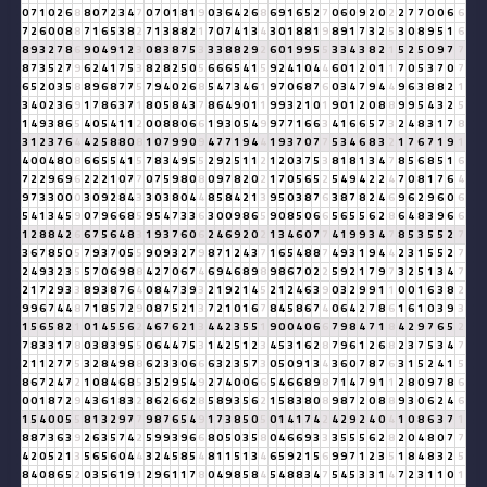
0
7
1
0
2
6
8
8
0
7
2
3
4
7
0
7
0
1
8
1
9
0
3
6
4
2
6
8
6
9
1
6
5
2
7
0
6
0
9
2
0
2
2
7
7
0
0
6
6
7
2
6
0
0
8
8
7
1
6
5
3
8
2
7
1
3
8
8
2
1
7
0
7
4
1
3
4
3
0
1
8
8
1
9
8
9
1
7
3
2
5
3
0
8
9
5
1
6
8
9
3
2
7
8
6
9
0
4
9
1
2
3
0
8
3
8
7
5
3
3
3
8
8
2
9
2
6
0
1
9
9
5
5
3
3
4
3
8
2
1
5
2
5
0
9
7
7
8
7
3
5
2
7
9
6
2
4
1
7
5
3
8
2
8
2
5
0
5
6
6
6
5
4
1
5
9
2
4
1
0
4
4
6
0
1
2
0
1
1
7
0
5
3
7
0
7
6
5
2
0
3
5
8
8
9
6
8
7
7
5
7
9
4
0
2
6
8
5
4
7
3
4
6
1
9
7
0
6
8
7
6
0
3
4
7
9
4
4
9
6
3
8
8
2
1
3
4
0
2
3
6
9
1
7
8
6
3
7
1
8
0
5
8
4
3
7
8
6
4
9
0
1
1
9
9
3
2
1
0
1
9
0
1
2
0
8
8
9
9
5
4
3
2
5
1
4
9
3
8
6
5
4
0
5
4
1
1
2
0
0
8
8
0
6
6
1
9
3
0
5
4
9
9
7
7
1
6
6
3
4
1
6
6
5
7
3
2
4
8
3
1
7
8
3
1
2
3
7
6
4
4
2
5
8
8
0
8
1
0
7
9
9
0
9
4
7
7
1
9
4
4
1
9
3
7
0
7
7
5
3
4
6
8
3
2
1
7
6
7
1
9
1
4
0
0
4
8
0
8
6
6
5
5
4
1
5
7
8
3
4
9
5
5
2
9
2
5
1
1
2
1
2
0
3
7
5
3
8
1
8
1
3
4
7
8
5
6
8
5
1
6
7
2
2
9
6
9
6
2
2
2
1
0
7
7
0
7
5
9
8
0
8
0
9
7
8
2
0
2
1
7
0
5
6
5
2
5
4
9
4
2
2
4
7
0
8
1
7
6
4
9
7
3
3
0
0
0
3
0
9
2
8
4
3
3
0
3
8
0
4
4
8
5
8
4
2
1
3
9
5
0
3
8
7
6
3
8
7
8
2
4
6
9
6
2
9
6
0
6
5
4
1
3
4
5
9
0
7
9
6
6
8
5
9
5
4
7
3
3
6
3
0
0
9
8
6
5
9
0
8
5
0
6
6
5
6
5
5
6
2
8
6
4
8
3
9
6
6
1
2
8
8
4
2
6
6
7
5
6
4
8
3
1
9
3
7
6
0
6
2
4
6
9
2
0
2
1
3
4
6
0
7
7
4
1
9
9
3
4
7
8
5
3
5
5
2
7
3
6
7
8
5
0
5
7
9
3
7
0
5
5
9
0
9
3
2
7
9
8
7
1
2
4
3
7
1
6
5
4
8
8
7
4
9
3
1
9
4
4
2
3
1
5
5
2
7
2
4
9
3
2
3
5
5
7
0
6
9
8
8
4
2
7
0
6
7
4
6
9
4
6
8
9
8
9
8
6
7
0
2
2
5
9
2
1
7
9
7
3
2
5
1
3
4
7
2
1
7
2
9
3
3
8
9
3
8
7
6
4
0
8
4
7
3
9
3
2
1
9
2
1
4
5
2
1
2
4
6
3
9
0
3
2
9
9
1
1
0
0
1
6
3
8
2
9
9
6
7
4
4
8
7
1
8
5
7
2
9
0
8
7
5
2
1
3
7
2
1
0
1
6
7
8
4
5
8
6
7
4
0
6
4
2
7
8
6
1
6
1
0
3
9
3
1
5
6
5
8
2
1
0
1
4
5
5
6
2
4
6
7
6
2
1
3
4
4
2
3
5
5
1
9
0
0
4
0
6
6
7
9
8
4
7
1
8
4
2
9
7
6
5
2
7
8
3
3
1
7
8
0
3
8
3
9
5
5
0
6
4
4
7
5
3
1
4
2
5
1
2
3
4
5
3
1
6
2
8
7
9
6
1
2
6
8
2
3
7
5
3
4
7
2
1
1
2
7
7
5
3
2
8
4
9
8
8
6
2
3
3
0
6
6
6
3
2
3
5
7
3
0
5
0
9
1
3
4
3
6
0
7
8
7
6
3
1
5
2
4
1
5
8
6
7
2
4
7
2
1
0
8
4
6
8
5
3
5
2
9
5
4
9
2
7
4
0
0
6
6
5
4
6
6
8
9
8
7
1
4
7
9
1
1
2
8
0
9
7
8
6
0
0
1
8
7
2
9
4
3
6
1
8
3
2
8
6
2
6
6
2
8
5
8
9
3
5
6
2
1
5
8
3
8
0
8
9
8
7
2
0
8
8
9
3
0
6
2
4
6
1
5
4
0
0
5
5
8
1
3
2
9
7
7
9
8
7
6
5
4
9
1
7
3
8
5
0
5
0
1
4
1
7
4
2
4
2
9
2
4
0
4
1
0
8
6
3
7
1
8
8
7
3
6
3
9
2
6
3
5
7
4
2
5
9
9
3
9
6
6
8
0
5
0
3
5
8
0
4
6
6
9
3
3
3
5
5
5
6
2
8
2
0
4
8
0
7
7
4
2
0
5
2
1
3
5
6
5
6
0
4
4
3
2
4
5
8
5
4
8
1
1
5
1
3
4
6
5
9
2
1
5
6
9
9
7
1
2
3
5
1
8
4
8
3
2
5
8
4
0
8
6
5
2
0
3
5
6
1
9
1
2
9
6
1
1
7
8
0
4
9
8
5
8
4
5
4
8
8
3
4
7
5
4
5
3
3
1
4
7
2
3
1
1
0
1