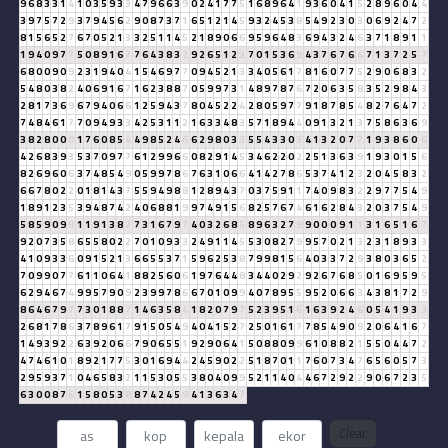
9
6
8
3
3
1
4
1
0
3
5
9
3
3
4
7
9
6
6
3
9
0
2
4
1
7
7
5
1
6
8
9
6
4
1
9
3
6
0
4
1
5
2
8
9
6
0
4
4
3
9
7
5
7
2
9
3
7
9
4
5
6
2
9
0
8
7
3
7
1
6
5
1
2
1
4
5
9
3
2
4
5
3
8
5
4
9
2
3
0
3
0
6
9
2
4
7
2
8
1
5
6
5
2
7
6
7
0
5
2
1
3
3
2
5
1
1
4
5
2
1
8
9
0
6
6
9
5
9
6
4
8
3
6
9
4
3
2
4
6
3
7
1
8
9
1
1
1
9
4
0
9
7
7
5
0
8
9
1
6
7
7
6
4
3
8
3
2
9
2
6
5
1
2
3
7
0
1
5
3
6
9
4
3
7
6
7
6
4
7
1
3
7
2
5
7
6
8
0
0
9
0
9
2
3
1
9
4
0
4
1
5
4
6
9
7
7
0
9
4
5
2
1
3
3
4
0
5
6
1
7
8
1
6
0
7
7
5
2
9
0
6
8
3
2
5
4
8
0
3
8
2
4
0
6
9
1
6
7
1
6
2
3
8
8
7
0
5
9
9
7
3
1
4
8
9
7
8
7
6
7
2
0
6
3
5
8
3
5
2
9
8
4
3
2
8
1
7
3
6
9
6
7
9
4
0
6
6
1
2
5
9
4
3
7
8
0
4
5
2
2
4
2
8
0
5
9
7
7
9
1
8
7
8
5
4
8
2
7
6
4
7
2
7
4
8
4
6
1
7
7
0
9
4
9
3
3
4
2
5
3
1
1
2
1
6
3
3
4
8
3
5
7
1
8
9
4
4
0
9
1
3
2
1
3
7
5
8
6
3
6
9
3
8
2
8
0
0
0
1
7
6
0
8
5
4
4
9
8
5
2
4
6
6
2
9
8
0
3
3
5
5
4
3
3
0
3
4
1
3
2
0
7
7
1
9
3
8
6
0
6
4
2
6
8
3
9
3
5
3
7
0
9
7
7
6
1
2
9
9
6
6
0
8
2
9
1
4
5
3
4
6
2
2
0
2
2
5
1
3
6
3
9
1
9
3
0
1
5
6
8
2
6
9
6
0
6
3
7
4
8
5
4
9
0
5
9
9
7
8
6
7
6
3
1
0
6
6
4
1
4
2
7
8
6
5
3
7
4
1
2
3
2
0
4
5
8
3
2
6
6
7
8
0
2
2
0
1
8
1
4
3
7
5
5
9
4
9
8
8
1
2
8
9
4
3
7
0
3
7
5
9
1
1
7
4
0
9
8
3
2
2
9
7
7
5
4
9
1
8
9
1
2
3
5
3
9
4
8
7
4
2
4
0
6
8
8
1
9
9
7
4
9
1
5
6
8
2
5
7
6
7
4
6
1
6
2
8
4
3
2
0
3
7
5
4
9
5
8
5
9
0
9
9
1
1
9
1
3
8
2
7
3
1
6
7
9
7
4
0
3
2
6
8
5
8
9
6
3
2
7
9
9
0
0
0
9
1
1
3
1
6
5
1
6
7
9
2
0
7
3
5
8
6
5
5
8
0
2
2
7
0
1
0
9
3
3
2
4
9
1
1
4
5
5
3
0
8
2
7
9
9
5
7
0
2
1
3
2
3
1
8
9
3
3
4
1
0
9
3
3
6
0
9
1
5
2
1
3
6
6
5
5
3
7
1
5
9
6
2
5
3
8
7
9
9
8
1
5
6
4
0
3
3
7
2
9
3
8
0
3
6
5
2
7
0
9
9
0
7
7
6
1
1
0
6
4
1
8
8
2
5
6
0
6
1
9
7
6
4
4
8
3
4
4
0
2
9
2
9
2
6
7
6
8
5
0
1
6
9
5
9
5
6
2
9
4
6
7
4
9
9
5
7
9
0
9
2
3
9
9
7
8
6
6
7
0
1
0
9
9
4
0
7
8
9
5
5
9
5
2
0
6
6
3
4
3
8
1
7
2
9
8
6
4
6
7
9
7
7
3
0
1
8
8
7
1
4
6
3
5
8
4
1
8
2
0
7
9
7
5
2
3
9
5
1
6
1
6
3
9
2
4
6
0
5
4
1
9
3
3
2
6
8
1
7
8
6
3
7
8
9
6
1
7
9
1
5
0
5
4
9
4
0
4
1
5
2
7
2
5
0
1
6
1
7
7
8
5
4
9
0
9
2
0
6
4
1
6
7
1
4
9
3
9
2
2
6
3
9
2
0
6
6
7
9
0
6
5
5
1
9
2
9
0
6
4
1
5
0
8
8
0
9
9
6
1
0
8
8
2
1
5
5
0
4
4
7
2
4
7
4
6
1
0
1
8
9
2
1
7
7
5
3
0
1
6
9
4
4
2
4
5
9
0
2
2
5
1
8
7
0
1
1
7
6
0
7
3
4
7
6
5
6
0
5
7
3
2
9
5
9
3
7
1
0
4
6
5
8
3
2
1
1
5
3
0
5
5
3
8
0
4
0
9
9
5
2
1
1
4
0
4
4
6
7
2
9
2
2
9
0
6
7
2
3
5
6
3
0
0
8
7
6
1
5
8
0
5
3
8
8
7
4
2
4
5
9
4
1
3
6
3
4
7
Clear