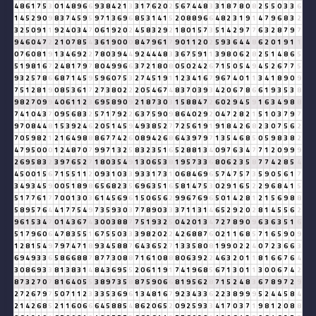
4
8
6
1
7
5
3
0
1
4
8
9
6
6
9
3
8
4
2
1
3
3
1
7
6
2
0
2
5
6
7
4
4
8
3
3
1
8
7
8
0
8
2
5
5
0
3
3
6
1
4
5
2
9
0
9
8
3
7
4
5
9
5
9
7
1
3
6
9
6
8
5
3
1
4
1
5
2
0
8
8
9
6
6
4
8
2
3
1
9
1
4
7
9
6
8
3
2
3
2
5
0
9
1
1
9
2
4
0
3
4
7
0
6
1
9
2
0
2
4
5
8
3
2
9
2
1
8
0
1
5
7
3
5
1
4
2
9
7
7
6
3
2
8
7
9
7
9
4
6
0
4
7
2
2
1
0
7
8
5
4
3
6
1
9
0
0
0
8
4
7
9
6
1
7
9
0
1
1
2
0
2
5
9
3
6
4
4
8
6
2
0
1
9
1
1
0
7
6
0
8
1
9
1
3
4
6
9
2
2
7
8
0
3
9
4
4
9
2
4
4
4
8
3
3
6
7
5
9
1
1
3
9
8
0
6
2
8
2
5
1
4
8
6
5
5
1
9
8
1
6
7
2
4
8
1
7
9
7
8
0
4
9
9
6
6
3
7
2
1
8
0
8
0
5
0
2
4
2
6
7
1
5
0
5
4
9
4
5
2
6
7
7
5
9
3
2
5
7
8
6
6
8
7
1
4
5
9
5
9
6
0
7
5
3
2
7
4
5
1
9
1
1
2
3
4
1
6
7
9
6
7
4
0
1
1
3
4
1
8
9
0
9
7
5
1
2
8
1
9
0
8
5
3
6
1
7
2
7
3
8
0
2
2
2
0
5
4
6
7
4
8
3
7
0
3
9
3
4
2
0
6
7
8
6
6
1
9
3
5
3
8
9
8
2
7
0
9
9
4
0
6
1
1
2
3
6
9
5
8
9
0
9
2
1
8
7
3
0
3
1
5
8
8
4
7
2
6
0
2
9
4
5
9
1
6
3
4
9
8
8
7
4
1
0
4
3
7
0
9
5
6
8
3
2
5
7
1
7
9
2
2
6
3
7
5
9
0
9
8
6
4
0
2
9
2
0
4
7
2
8
2
1
5
1
0
3
7
9
7
9
7
0
8
4
4
8
1
5
3
9
2
4
6
2
0
5
1
4
5
9
4
9
3
8
5
2
7
7
2
5
6
1
9
1
9
1
8
4
2
6
8
2
3
0
7
5
6
2
7
0
5
9
8
2
1
2
1
6
4
9
8
8
8
6
7
7
4
2
6
0
8
9
4
2
6
8
6
4
3
9
7
9
7
1
3
5
4
6
8
5
0
5
9
8
3
8
2
4
7
9
5
0
0
0
1
2
4
8
7
0
7
9
9
7
1
3
2
5
8
3
2
3
5
1
6
5
2
8
8
1
3
4
0
9
7
6
3
4
7
7
1
2
0
9
9
9
2
6
9
5
8
3
2
3
9
7
6
5
2
7
1
8
0
3
5
4
9
1
3
0
6
5
3
8
1
9
5
7
3
3
6
8
0
6
2
3
5
8
7
7
4
2
8
5
4
4
5
0
0
1
5
6
7
1
5
5
1
1
2
0
9
3
1
0
3
3
9
3
3
1
7
3
1
0
6
8
4
6
9
6
5
7
4
7
5
7
3
5
9
0
5
6
1
7
3
4
9
3
4
5
9
0
0
5
1
8
9
8
6
5
6
8
2
3
5
6
9
6
3
5
1
6
5
8
1
4
7
5
3
0
2
9
1
6
5
2
2
9
6
8
4
1
5
5
1
7
7
6
1
7
7
0
0
1
3
0
3
6
1
4
5
6
9
6
1
5
0
6
5
6
2
9
9
6
7
6
9
6
5
0
1
4
2
8
1
2
1
5
6
9
8
8
5
8
9
5
7
6
4
4
1
7
7
5
4
9
7
3
5
9
3
0
3
7
7
8
9
0
3
3
3
7
1
1
3
1
4
6
5
2
9
2
0
2
8
1
4
5
5
6
2
9
6
1
5
3
4
7
0
1
4
3
6
7
4
3
0
0
3
8
8
7
7
5
1
9
3
2
5
0
4
2
0
1
3
4
7
2
7
8
9
0
9
6
3
6
3
5
1
6
5
1
7
9
6
0
6
4
7
8
3
5
5
1
6
7
5
5
0
3
3
3
9
8
2
0
2
2
4
2
6
8
8
7
6
0
2
1
1
6
8
5
7
1
6
5
9
0
9
1
2
8
1
5
4
9
7
9
7
4
7
1
8
9
3
4
5
8
8
7
6
4
3
6
5
2
7
1
3
3
5
8
0
8
1
9
9
0
2
2
4
0
7
2
3
6
6
3
6
9
4
9
3
3
6
5
8
6
6
8
8
7
8
7
7
3
0
8
8
7
1
6
1
0
8
8
8
0
6
3
9
2
2
4
6
3
2
0
1
1
8
1
6
6
7
6
4
3
0
8
6
9
3
3
8
1
3
8
3
1
4
8
4
3
6
9
5
5
2
0
6
1
1
9
1
7
4
1
9
6
8
5
6
7
1
3
0
1
1
3
0
0
6
7
4
2
8
7
3
2
7
0
7
8
1
6
4
0
5
5
3
8
9
7
3
5
8
8
7
5
9
0
6
6
8
1
9
5
6
2
8
7
1
5
2
4
8
3
6
7
8
9
7
2
9
2
7
2
6
7
9
7
5
0
7
1
1
2
3
3
3
5
3
6
9
6
1
3
4
8
1
6
7
9
2
3
4
3
3
6
2
2
3
8
9
9
9
5
2
4
4
5
8
4
2
1
4
2
6
8
5
2
1
1
6
0
6
6
6
4
5
8
8
5
4
8
6
2
0
6
5
2
0
9
2
5
9
3
3
4
1
7
0
3
7
1
9
8
1
2
0
8
8