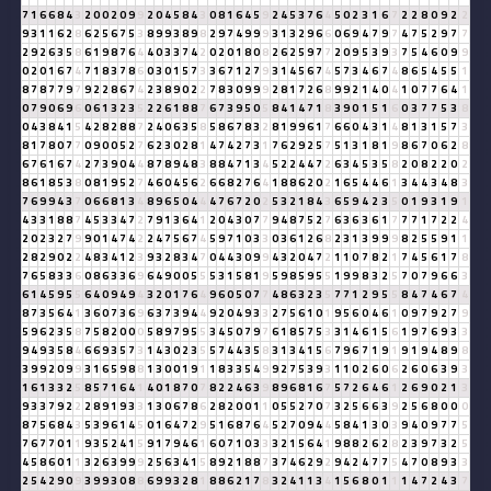
7
1
6
6
8
4
3
2
0
0
2
0
9
9
2
0
4
5
8
4
3
0
8
1
6
4
5
9
2
4
5
3
7
6
4
5
0
2
3
1
6
7
2
2
8
0
9
2
2
9
3
1
1
6
2
8
6
2
5
6
7
5
3
8
9
9
3
8
9
8
2
9
7
4
9
9
9
3
1
3
2
9
6
6
0
6
9
4
7
9
7
4
7
5
2
9
7
7
2
9
2
6
3
5
8
6
1
9
8
7
6
4
4
0
3
3
7
4
2
0
2
0
1
8
0
8
2
6
2
5
9
7
7
2
0
9
5
3
9
3
7
5
4
6
0
9
9
0
2
0
1
6
7
4
7
1
8
3
7
8
6
0
3
0
1
5
7
3
3
6
7
1
2
7
9
3
1
4
5
6
7
4
5
7
3
4
6
7
4
8
6
5
4
5
5
1
8
7
8
7
7
9
7
9
2
2
8
6
7
4
2
3
8
9
0
2
2
7
8
3
0
9
9
9
2
8
1
7
2
6
8
9
9
2
1
4
0
4
1
0
7
7
6
4
1
0
7
9
0
6
9
6
0
6
1
3
2
3
5
2
2
6
1
8
8
7
6
7
3
9
5
0
5
8
4
1
4
7
1
8
3
9
0
1
5
1
6
0
3
7
7
5
3
8
0
4
3
8
4
1
5
4
2
8
2
8
8
7
2
4
0
6
3
5
8
5
8
6
7
8
3
2
8
1
9
9
6
1
7
6
6
0
4
3
1
4
8
1
3
1
5
7
3
8
1
7
8
0
7
7
0
9
0
0
5
2
7
6
2
3
0
2
8
1
4
7
4
2
7
3
1
7
6
2
9
2
5
7
5
1
3
1
8
1
9
8
6
7
0
6
2
8
6
7
6
1
6
7
4
2
7
3
9
0
4
4
8
7
8
9
4
8
3
8
8
4
7
1
3
4
5
2
2
4
4
7
2
6
3
4
5
3
5
8
2
0
8
2
2
0
2
8
6
1
8
5
3
8
0
8
1
9
5
2
7
4
6
0
4
5
6
2
6
6
8
2
7
6
4
1
8
8
6
2
0
2
1
6
5
4
4
6
1
3
4
4
3
4
8
3
7
6
9
9
4
3
7
0
6
6
8
1
3
4
8
9
6
5
0
4
4
4
7
6
7
2
0
2
5
3
2
1
8
4
3
6
5
9
4
2
3
5
0
1
9
3
1
9
1
4
3
3
1
8
8
7
4
5
3
3
4
7
2
7
9
1
3
6
4
1
2
0
4
3
0
7
7
9
4
8
7
5
2
7
6
3
6
3
6
1
7
7
7
1
7
2
2
4
2
0
2
3
2
7
9
9
0
1
4
7
4
2
2
4
7
5
6
7
4
5
9
7
1
0
3
3
0
3
6
1
2
6
8
2
3
1
3
9
9
9
8
2
5
5
9
1
1
2
8
2
9
0
2
2
4
8
3
4
1
2
3
9
3
2
8
3
4
7
0
4
4
3
0
9
9
4
3
2
0
4
7
2
1
1
0
7
8
2
1
7
4
5
6
1
7
8
7
6
5
8
3
3
6
0
8
6
3
3
6
9
6
4
9
0
0
5
5
5
3
1
5
8
1
9
5
9
8
5
9
5
5
1
9
9
8
3
2
5
7
0
7
9
6
6
3
6
1
4
5
9
5
5
6
4
0
9
4
9
4
3
2
0
1
7
6
4
9
6
0
5
0
7
7
4
8
6
3
2
3
5
7
7
1
2
9
5
5
8
4
7
4
6
7
4
8
7
3
5
6
4
1
3
6
0
7
3
6
9
6
3
7
3
9
4
4
9
2
0
4
9
3
3
2
7
5
6
1
0
1
9
5
6
0
4
6
1
0
9
7
9
2
7
9
5
9
6
2
3
5
8
7
5
8
2
0
0
0
5
8
9
7
9
5
5
3
4
5
0
7
9
7
6
1
8
5
7
5
3
3
1
4
6
1
5
6
1
9
7
6
9
3
3
9
4
9
3
5
8
4
6
6
9
3
5
7
3
1
4
3
0
2
3
5
5
7
4
4
3
5
8
3
1
3
4
1
5
6
7
9
6
7
1
9
1
9
1
9
4
8
9
8
3
9
9
2
0
9
9
3
1
6
5
9
8
8
1
3
0
0
1
9
1
1
8
3
3
5
4
9
9
2
7
5
3
9
3
1
1
0
2
6
0
6
2
6
0
6
3
9
3
1
6
1
3
3
2
5
8
5
7
1
6
4
1
4
0
1
8
7
0
7
8
2
2
4
6
3
9
8
9
6
8
1
6
7
5
7
2
6
4
6
1
2
6
9
0
2
1
3
9
3
3
7
9
2
2
2
8
9
1
9
3
3
1
3
0
6
7
8
6
2
8
2
0
0
1
1
0
5
5
2
7
0
7
3
2
5
6
6
3
9
2
5
6
8
0
0
0
8
7
5
6
8
4
3
5
3
9
6
1
4
5
0
1
6
4
7
2
9
5
1
6
8
7
6
4
5
2
7
0
9
4
4
5
8
4
1
3
0
3
9
4
0
9
7
7
5
7
6
7
7
0
1
1
9
3
5
2
4
1
5
9
1
7
9
4
6
1
6
0
7
1
0
3
3
3
2
1
5
6
4
1
9
8
8
2
6
2
8
2
3
9
7
3
2
5
4
5
8
6
0
1
1
3
2
6
3
9
9
9
2
5
6
3
4
1
5
8
9
2
1
8
8
7
3
7
4
6
2
9
2
9
4
2
4
7
7
5
4
7
0
8
9
3
3
2
5
4
2
9
0
9
3
9
9
3
0
8
8
6
9
9
3
2
8
1
8
8
6
2
1
7
8
3
2
4
1
1
3
4
1
5
6
8
0
1
1
1
4
7
2
4
3
7