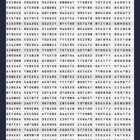
5
3
2
8
4
0
4
5
6
6
0
3
4
7
0
4
2
6
5
4
9
6
8
8
6
4
1
5
1
1
6
8
2
0
2
1
0
7
3
2
0
2
4
4
0
6
1
3
4
1
6
9
6
4
0
4
4
7
5
9
0
8
8
4
3
8
0
8
4
3
2
7
7
1
2
0
2
0
7
9
1
8
0
8
0
2
4
1
8
5
4
8
5
8
2
9
1
1
5
3
0
2
5
6
2
4
7
3
0
1
4
5
6
8
7
2
8
9
8
9
4
3
4
3
2
5
9
9
3
7
4
1
5
8
0
0
2
8
6
5
6
9
6
0
7
3
1
5
1
3
7
6
5
2
6
2
7
0
1
3
4
7
2
6
6
2
5
7
5
5
3
7
5
4
9
1
9
5
6
7
9
7
6
9
7
8
9
3
3
5
6
4
7
2
5
7
3
2
3
3
9
9
9
5
4
4
3
6
5
2
0
3
2
5
2
1
3
8
7
1
7
0
0
0
6
5
7
4
7
8
6
8
7
2
1
8
2
1
6
8
9
0
6
5
2
9
9
3
8
1
5
6
8
6
3
6
9
4
4
5
1
4
0
0
9
9
9
4
6
9
5
2
7
8
5
4
0
6
9
6
3
3
4
3
1
9
1
9
5
2
8
5
8
4
9
1
9
5
5
0
5
7
4
3
6
5
1
6
9
4
7
8
2
6
8
5
5
1
2
1
2
3
4
1
2
3
9
8
8
9
7
3
8
7
4
2
8
6
4
2
7
8
6
2
0
8
4
0
6
6
5
0
3
4
2
1
3
1
0
3
3
3
6
9
7
1
1
3
3
9
3
3
5
2
3
8
2
1
2
8
1
8
9
4
4
3
3
3
1
0
8
8
2
2
4
2
8
9
8
7
8
2
9
5
4
9
4
0
8
8
2
2
4
7
2
6
1
9
5
5
2
3
4
2
7
2
9
8
5
4
8
6
1
7
2
9
5
5
6
4
1
2
2
8
6
9
1
1
1
5
2
5
7
9
7
7
1
0
9
7
7
5
7
3
7
5
5
3
8
4
5
1
7
8
7
6
0
1
0
6
5
5
1
3
3
7
6
9
0
9
2
8
0
0
6
8
5
2
1
4
8
2
8
1
7
7
4
5
1
0
1
4
8
0
7
0
4
4
4
3
5
6
3
3
6
3
5
8
7
1
1
2
4
4
4
2
0
9
9
2
6
7
9
8
8
7
2
8
9
2
8
2
1
6
1
8
0
0
7
7
7
9
1
9
6
9
6
1
7
5
9
7
9
7
4
1
2
1
7
7
5
8
9
0
6
9
8
8
4
5
2
3
4
3
7
1
5
8
5
5
0
5
5
1
9
7
3
6
9
6
0
6
2
7
5
3
8
9
6
2
6
3
9
0
4
7
1
1
1
2
0
7
3
4
5
7
3
4
1
9
0
1
0
1
1
8
6
2
8
7
6
6
6
0
0
1
3
4
6
9
2
0
5
1
6
6
5
1
4
5
5
1
7
1
8
0
3
8
2
0
5
4
7
8
2
1
5
0
8
5
3
3
6
6
7
5
3
5
2
7
5
1
2
4
9
5
5
7
3
8
7
3
2
5
5
5
4
2
4
1
5
0
9
4
2
3
9
3
4
7
0
3
0
2
2
4
4
8
1
8
9
8
5
4
8
2
8
7
6
4
5
9
7
9
5
5
1
1
1
7
0
7
7
8
3
0
1
7
1
8
4
5
5
6
7
2
9
0
4
9
6
7
7
5
5
2
8
5
3
4
7
8
7
0
6
8
0
8
1
0
3
5
7
9
7
1
4
9
3
3
0
3
4
8
9
4
4
1
5
8
8
6
3
4
4
8
2
2
3
4
0
0
0
8
1
7
6
5
4
9
5
3
6
7
7
5
3
2
6
1
4
2
9
2
0
7
0
9
2
6
8
9
9
7
2
9
1
1
6
8
9
8
9
8
8
1
9
9
7
9
3
3
4
4
9
8
0
5
5
4
3
7
8
7
2
9
2
8
3
7
3
6
9
7
6
1
9
8
9
8
4
7
8
5
5
7
3
7
3
1
1
6
5
2
3
2
7
2
7
4
2
8
6
2
8
0
0
0
2
4
5
1
7
1
8
9
6
7
6
9
5
5
2
8
1
4
9
8
8
1
9
7
8
5
0
5
6
3
4
5
0
4
4
0
5
8
5
8
0
8
3
9
4
5
8
2
1
9
9
9
5
8
6
5
2
7
8
2
0
6
6
0
5
1
4
2
8
1
9
5
2
1
0
0
0
1
2
2
7
7
2
9
3
3
0
2
5
4
9
6
5
1
0
9
4
4
3
3
5
0
0
3
3
4
7
7
3
8
3
2
6
4
4
1
3
5
8
7
7
2
9
8
6
5
1
6
0
5
0
4
4
4
9
4
1
7
4
2
3
5
0
9
6
4
1
0
9
5
4
5
6
2
9
3
2
3
5
2
7
2
2
6
1
7
3
1
5
5
6
4
7
0
7
8
3
5
7
0
6
6
3
5
3
3
8
4
3
7
8
7
1
5
1
6
4
8
7
0
8
3
2
6
4
0
9
0
3
3
6
6
5
6
0
5
5
2
1
4
5
4
8
3
1
3
0
5
4
0
4
6
5
9
8
0
9
9
8
5
8
9
1
3
4
7
4
4
3
5
3
8
0
5
5
8
7
8
6
5
6
0
3
7
6
4
3
7
7
3
1
6
7
8
3
2
4
0
2
2
6
7
5
5
3
8
2
2
0
4
5
6
1
7
6
8
9
8
1
8
9
2
2
0
2
6
0
6
3
3
8
7
0
1
1
8
0
4
9
2
2
4
5
5
0
2
3
5
8
1
6
7
4
9
2
2