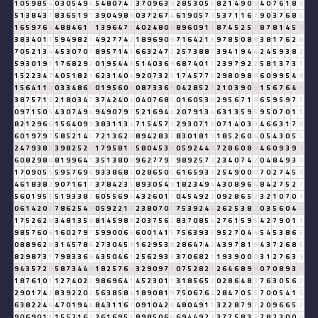
1
0
5
9
8
5
4
0
3
0
5
4
9
4
5
4
8
0
7
4
2
3
7
0
9
6
3
9
2
8
5
3
0
5
5
8
2
1
4
9
0
9
4
0
7
6
1
8
9
5
1
3
8
4
3
7
8
3
6
5
1
9
1
3
9
0
4
9
8
8
0
3
7
2
6
7
4
6
1
9
0
5
7
3
5
3
7
1
1
6
7
9
0
3
7
6
8
5
1
6
5
9
7
6
4
4
8
8
4
6
1
7
1
3
9
6
4
7
2
4
0
2
4
8
0
8
8
9
6
0
9
1
1
8
7
4
5
2
5
7
8
7
8
1
4
5
9
3
8
3
4
0
1
1
5
9
4
9
8
2
1
4
9
2
7
7
4
2
1
8
9
6
9
0
9
7
1
6
4
2
1
3
9
7
8
5
0
8
8
3
8
1
7
6
2
8
7
0
5
2
1
3
4
4
5
3
0
7
0
7
8
9
5
7
1
4
5
6
6
3
2
4
7
2
2
5
7
3
8
8
7
3
9
4
1
9
4
4
2
4
5
9
3
8
2
5
9
3
0
1
9
1
1
7
6
8
2
9
2
0
1
9
5
4
4
8
5
1
4
0
3
6
9
6
8
7
4
0
1
1
2
3
9
7
9
2
2
5
8
1
3
7
3
1
1
5
2
2
3
4
7
4
0
5
1
8
2
1
6
2
3
1
4
0
4
9
2
0
7
3
2
5
1
7
4
5
7
7
5
2
9
8
0
9
8
8
6
0
9
9
5
4
9
1
5
6
4
1
1
2
0
3
3
4
8
6
5
0
1
9
5
6
0
6
0
8
7
3
3
6
9
0
4
2
8
5
2
7
2
1
0
3
9
0
9
1
5
6
7
6
4
1
3
8
7
5
7
1
8
2
1
8
0
3
4
7
3
7
4
2
4
0
4
0
4
0
7
6
8
5
0
1
6
0
5
3
8
2
9
5
6
7
1
8
6
5
9
5
9
7
7
0
9
7
1
5
0
5
4
3
0
7
4
9
4
9
4
9
0
7
9
7
5
2
1
6
9
4
4
2
0
7
9
1
3
4
6
3
1
3
5
9
5
9
5
0
7
0
1
1
8
2
1
2
9
6
6
1
5
6
4
0
9
9
3
8
3
1
1
3
4
7
1
5
4
5
7
3
2
9
3
0
7
1
8
0
7
1
4
0
3
3
4
6
6
3
1
7
8
6
0
1
9
7
9
7
5
8
5
2
1
4
5
7
2
1
3
6
2
8
8
9
4
2
8
3
2
8
3
0
1
8
1
9
1
8
5
2
6
0
6
0
5
4
3
0
5
5
2
4
7
9
3
8
2
3
9
8
2
5
2
7
1
7
9
5
8
1
9
5
8
0
4
5
3
8
0
5
9
2
4
4
8
7
2
8
6
0
8
8
4
6
0
9
3
9
3
6
0
8
2
9
8
8
8
1
9
9
6
4
1
3
5
1
3
8
0
8
9
6
2
7
7
9
7
9
8
9
2
5
7
3
2
3
4
0
7
4
2
0
4
8
4
9
3
3
1
7
0
9
0
5
5
5
9
5
7
6
9
6
9
3
3
8
6
8
5
0
2
8
6
5
0
5
6
1
6
5
9
3
3
2
5
4
9
0
0
0
7
0
2
7
4
5
9
4
6
1
8
3
8
2
9
0
7
1
6
1
7
3
7
8
4
2
3
5
8
9
3
0
5
4
9
1
8
2
3
4
9
4
4
3
0
8
9
6
6
8
4
2
7
5
2
7
5
6
0
1
9
5
5
5
1
9
3
3
8
2
6
0
5
5
6
9
6
4
3
2
6
0
1
1
0
4
5
4
9
2
2
0
9
2
8
6
5
2
3
2
1
0
7
0
7
0
6
1
4
2
0
2
7
8
6
2
5
4
9
0
5
9
2
2
1
3
2
3
8
0
7
0
7
7
5
3
9
2
4
6
2
6
2
5
3
8
2
0
3
5
6
0
4
4
1
7
5
2
6
2
8
3
4
8
1
3
5
8
8
1
4
5
9
8
8
2
0
3
7
5
6
2
8
3
7
0
8
5
4
2
7
6
1
5
9
5
4
2
7
9
0
1
1
9
8
5
7
6
0
6
1
6
0
2
7
9
7
5
9
9
0
0
6
6
6
0
0
1
4
1
5
7
5
6
3
9
3
3
9
5
2
7
0
4
4
5
4
5
3
8
6
5
0
8
8
9
6
2
8
3
1
4
5
7
8
6
2
7
3
0
4
5
9
1
6
2
9
5
3
8
2
8
6
4
7
4
2
4
3
9
7
8
1
9
4
3
7
2
6
8
5
8
2
9
8
7
3
1
7
9
8
3
3
6
9
4
3
5
0
4
6
1
2
5
6
2
9
3
3
3
7
0
6
8
2
1
1
9
3
9
0
0
0
3
1
2
7
6
3
9
9
4
3
5
7
2
9
5
8
7
3
4
4
8
1
8
2
5
7
6
4
3
2
9
0
9
7
7
0
7
5
2
8
2
1
2
6
4
6
8
9
8
0
7
0
8
9
3
3
1
8
7
6
1
0
1
1
2
7
4
0
2
2
9
8
6
9
6
4
1
4
5
2
3
0
1
1
3
1
8
5
6
5
2
0
2
8
6
4
8
3
7
6
3
0
5
6
2
2
9
0
1
7
4
2
8
3
9
2
2
0
2
5
6
3
8
5
8
4
1
8
9
0
8
1
9
7
5
0
6
7
6
4
2
8
4
7
0
5
5
7
0
0
5
4
1
5
6
3
8
2
2
4
6
4
7
0
1
9
4
4
8
4
3
1
1
6
7
0
9
1
0
4
2
6
4
8
0
4
9
1
1
3
2
2
8
7
9
7
2
0
9
6
6
5
2
9
0
6
9
0
1
1
1
5
5
2
1
6
7
2
6
1
6
9
5
5
8
9
8
5
0
6
6
6
9
4
4
9
2
2
3
7
7
5
8
3
2
7
8
2
3
0
0
0