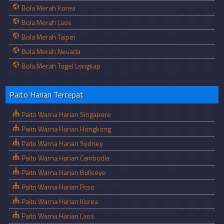
Bola Merah Korea
Bola Merah Laos
Bola Merah Taipei
Bola Merah Nevada
Bola Merah Togel Lengkap
Paito Harian Tercepat
Paito Warna Harian Singapore
Paito Warna Harian Hongkong
Paito Warna Harian Sydney
Paito Warna Harian Cambodia
Paito Warna Harian Bullseye
Paito Warna Harian Pcso
Paito Warna Harian Korea
Paito Warna Harian Laos