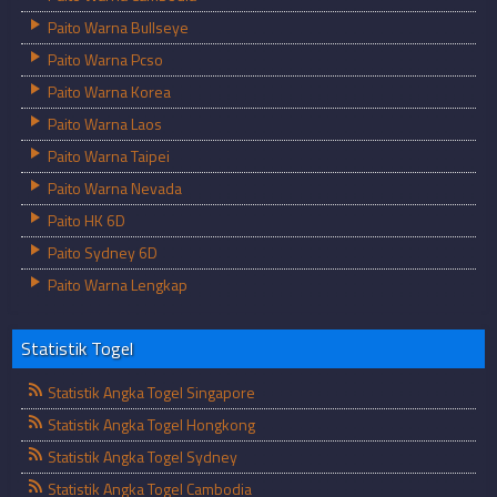
Paito Warna Bullseye
Paito Warna Pcso
Paito Warna Korea
Paito Warna Laos
Paito Warna Taipei
Paito Warna Nevada
Paito HK 6D
Paito Sydney 6D
Paito Warna Lengkap
Statistik Togel
Statistik Angka Togel Singapore
Statistik Angka Togel Hongkong
Statistik Angka Togel Sydney
Statistik Angka Togel Cambodia