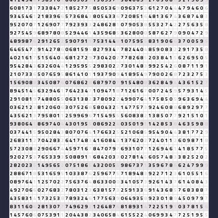
6
0
8
1
7
3
1
7
3
3
8
4
7
2
1
8
5
2
7
7
5
8
5
0
5
3
6
9
0
9
6
3
7
5
3
6
1
2
7
0
4
4
4
7
9
4
6
0
6
9
3
4
5
4
6
1
2
1
8
3
9
6
6
5
7
3
6
8
4
3
8
0
5
4
3
3
6
7
2
0
8
5
1
6
4
8
1
3
6
7
4
3
6
8
7
4
8
3
9
5
2
0
7
0
7
1
2
6
9
0
7
7
7
9
2
3
9
3
3
2
4
8
6
2
8
1
0
7
9
0
5
3
8
5
5
3
2
7
4
2
2
7
5
6
3
5
8
9
2
7
5
4
5
9
6
8
9
7
8
0
8
5
2
9
4
4
6
1
4
3
5
9
6
8
5
3
6
2
8
0
0
0
5
8
7
6
2
7
9
0
9
0
4
7
2
9
4
8
9
9
8
7
6
2
9
1
2
6
5
2
5
9
0
7
9
1
1
7
5
3
1
4
4
8
1
0
7
5
9
5
5
8
3
1
9
0
6
6
3
7
0
0
5
9
5
6
4
6
5
4
7
2
9
1
4
2
7
8
6
0
6
8
1
5
9
5
8
2
7
9
3
4
7
7
8
2
4
4
0
4
8
5
9
0
8
3
2
2
9
1
7
3
5
8
4
0
2
1
6
1
7
5
1
5
6
4
0
4
6
8
1
2
7
2
9
7
3
0
4
2
0
2
7
7
8
2
6
8
5
2
0
3
8
4
1
5
6
2
6
9
5
0
5
9
5
4
2
8
4
3
6
3
2
6
0
4
4
1
2
9
5
9
5
5
2
9
8
3
0
2
2
7
3
0
1
4
8
3
9
9
2
5
4
2
6
0
8
7
1
1
9
1
2
1
0
7
3
3
6
5
0
7
6
5
9
5
8
6
1
4
1
0
1
1
9
3
7
9
0
9
4
1
8
9
5
4
9
7
9
0
0
2
6
8
7
2
3
2
7
5
3
1
5
6
9
0
8
8
3
4
5
0
8
7
6
0
7
6
8
6
2
8
6
8
7
9
7
0
7
9
1
5
4
8
0
8
3
6
2
8
4
9
4
4
3
6
1
5
2
7
8
9
4
5
1
4
5
6
3
2
9
4
6
1
7
6
4
2
3
4
7
1
0
9
4
7
1
8
7
1
2
6
1
6
7
0
0
7
2
4
5
9
5
7
9
3
1
4
5
2
9
1
0
8
1
9
7
4
8
8
0
5
5
0
6
3
1
3
8
2
3
7
8
0
9
2
2
4
9
9
0
7
6
4
1
7
5
8
5
0
5
9
6
3
6
9
4
4
0
3
6
2
1
2
3
8
1
2
0
6
0
6
3
0
7
5
2
6
8
5
8
0
4
3
2
5
1
4
7
7
5
7
3
9
2
4
6
0
8
8
6
8
9
2
9
7
7
4
3
5
6
2
1
3
7
9
5
8
0
1
1
2
5
9
9
6
9
6
7
1
5
4
9
5
5
5
6
0
8
3
8
2
1
3
8
5
0
7
7
9
2
1
5
1
0
1
9
3
8
0
6
4
1
8
6
9
7
4
0
4
4
3
0
1
9
5
5
0
8
6
9
2
2
4
0
3
5
0
1
9
1
1
4
2
8
5
3
8
4
6
3
5
9
8
8
0
3
7
4
4
1
5
9
5
0
2
8
4
3
8
0
7
0
7
6
4
1
7
6
6
3
2
5
5
2
1
0
6
8
5
9
5
4
9
0
4
4
3
8
1
7
7
2
9
2
6
8
3
1
1
2
7
0
4
2
8
3
2
6
4
1
7
4
8
3
4
1
6
0
8
4
3
1
3
7
6
2
0
2
7
2
4
0
1
1
2
6
0
9
8
7
1
8
5
7
2
3
0
8
8
2
9
0
6
6
7
4
4
5
9
7
1
6
7
8
4
7
0
7
9
7
6
9
3
1
0
7
7
1
2
6
9
4
6
1
4
1
8
5
7
7
5
9
2
0
2
7
5
3
7
6
5
3
3
9
3
5
0
8
8
9
1
1
6
8
4
2
0
3
3
0
2
7
8
1
4
5
6
0
5
7
4
8
3
3
8
2
5
2
0
2
2
8
2
0
2
3
5
1
4
9
5
6
5
2
0
7
5
1
8
6
5
4
3
2
0
0
5
5
9
8
6
7
3
7
1
3
5
9
6
7
8
6
6
2
4
7
9
9
9
2
8
8
6
7
1
8
5
3
1
6
5
9
5
1
0
3
3
8
7
6
2
5
9
6
7
7
5
7
1
8
9
4
8
3
9
2
2
7
1
2
3
6
1
0
5
5
1
6
0
8
9
7
6
4
1
1
2
5
7
0
2
2
7
5
6
3
7
6
4
8
6
3
3
0
0
0
3
4
1
0
5
7
3
9
2
6
1
4
3
7
6
1
4
0
8
4
3
4
9
2
7
0
6
6
0
2
7
6
8
3
2
7
8
0
3
1
2
3
6
3
8
1
5
7
3
2
5
9
1
3
3
6
9
1
4
3
6
8
5
7
6
8
3
8
8
7
4
3
5
8
3
1
4
1
7
3
2
5
3
8
7
8
9
3
2
4
6
1
7
7
5
6
3
9
0
6
4
9
3
5
8
9
2
3
0
1
8
9
4
5
0
9
7
9
7
8
3
1
1
6
0
6
2
8
1
3
0
7
7
7
4
9
6
2
9
2
1
2
6
4
8
7
6
8
1
8
9
3
1
4
7
2
2
5
1
9
1
0
3
7
8
1
5
6
1
4
5
7
6
0
6
0
7
5
3
9
1
1
2
0
4
4
3
8
2
3
4
0
6
5
8
4
6
1
5
5
2
2
4
0
6
9
9
3
4
7
7
2
5
1
9
5
5