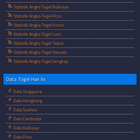
Statistik Angka Togel Bullseye
Statistik Angka Togel Pcso
Statistik Angka Togel Korea
Statistik Angka Togel Laos
Statistik Angka Togel Taipei
Statistik Angka Togel Nevada
Statistik Angka Togel Lengkap
Data Togel Hari Ini
Data Singapore
Data Hongkong
Data Sydney
Data Cambodia
Data Bullseye
Data Pcso