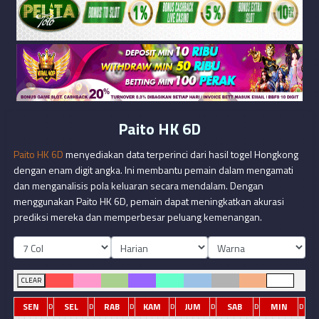
Paito HK 6D
Paito HK 6D
menyediakan data terperinci dari hasil togel Hongkong
dengan enam digit angka. Ini membantu pemain dalam mengamati
dan menganalisis pola keluaran secara mendalam. Dengan
menggunakan Paito HK 6D, pemain dapat meningkatkan akurasi
prediksi mereka dan memperbesar peluang kemenangan.
CLEAR
SEN
SEL
RAB
KAM
JUM
SAB
MIN
D
D
D
D
D
D
D