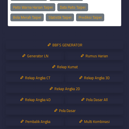
Paito Warna Harian Taipei
Data Paito Taipei
Bola Merah Taipei
Statistik Taipei
Prediksi Taipei
BBFS GENERATOR
Generator LN
Rumus Harian
Rekap Kumat
Rekap Angka CT
Rekap Angka 3D
Rekap Angka 2D
Rekap Angka 4D
Pola Dasar All
Pola Dasar
Pembalik Angka
Multi Kombinasi