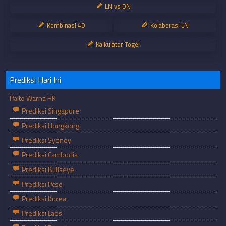
LN vs DN
Kombinasi 4D
Kolaborasi LN
Kalkulator Togel
Prediksi Hari Ini
Paito Warna HK
Prediksi Singapore
Prediksi Hongkong
Prediksi Sydney
Prediksi Cambodia
Prediksi Bullseye
Prediksi Pcso
Prediksi Korea
Prediksi Laos