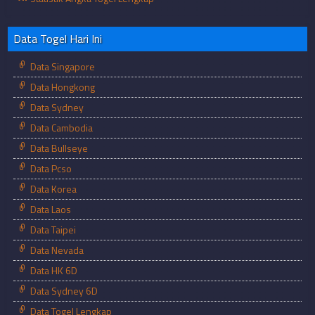
Data Togel Hari Ini
Data Singapore
Data Hongkong
Data Sydney
Data Cambodia
Data Bullseye
Data Pcso
Data Korea
Data Laos
Data Taipei
Data Nevada
Data HK 6D
Data Sydney 6D
Data Togel Lengkap