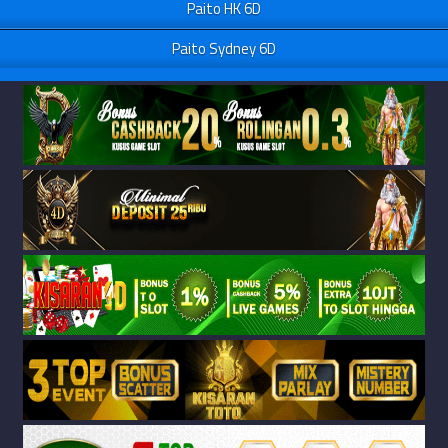
Paito HK 6D
Paito Sydney 6D