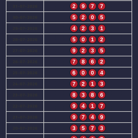
31-07-2026
2
9
7
7
30-07-2026
5
2
0
5
29-07-2026
4
2
3
1
28-07-2026
5
0
1
2
27-07-2026
9
2
3
5
26-07-2026
7
8
6
2
25-07-2026
6
0
0
4
24-07-2026
7
2
1
3
23-07-2026
8
3
8
6
22-07-2026
9
4
1
7
21-07-2026
9
7
4
9
20-07-2026
3
5
7
3