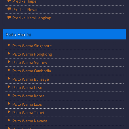
Prediksi Taipei
Prediksi Nevada
Prediksi Kami Lengkap
Paito Hari Ini
Paito Warna Singapore
Paito Warna Hongkong
Paito Warna Sydney
Paito Warna Cambodia
Paito Warna Bullseye
Paito Warna Pcso
Paito Warna Korea
Paito Warna Laos
Paito Warna Taipei
Paito Warna Nevada