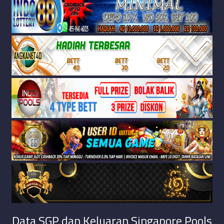
Data SGP dan Keluaran Singapore Pools